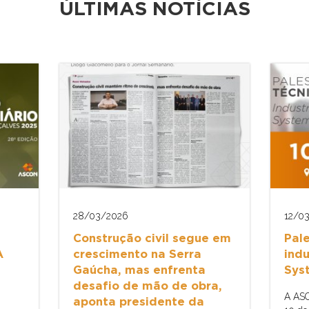
ÚLTIMAS NOTÍCIAS
28/03/2026
12/0
Construção civil segue em
Pal
A
crescimento na Serra
indu
Gaúcha, mas enfrenta
Sys
desafio de mão de obra,
A ASC
aponta presidente da