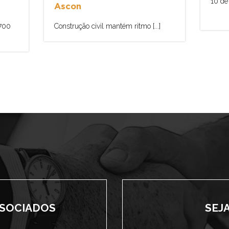
10 de 
Ascon
.700
Construção civil mantém ritmo [...]
SSOCIADOS
SEJ