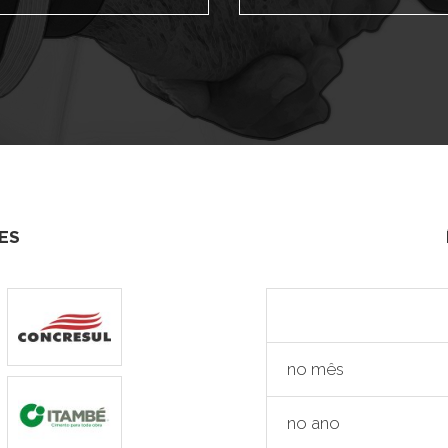
ES
no mês
no ano