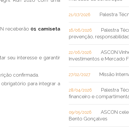
 Night Run 2026 com uma
Palestra Técn
21/07/2026
CON receberão
01 camiseta
Palestra Téc
16/06/2026
prevenção, responsabilida
ASCON Vinhe
22/06/2026
ar seu interesse e garantir
Investimentos e Mercado Fi
Missão Inter
crição confirmada.
27/02/2027
brigatório para integrar a
Palestra Té
28/04/2026
financeiro e compartiment
ASCON celeb
09/05/2026
Bento Gonçalves