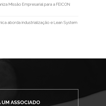
iza Missão Empresarial para a FEICON
nica aborda industrialização e Lean System
A UM ASSOCIADO