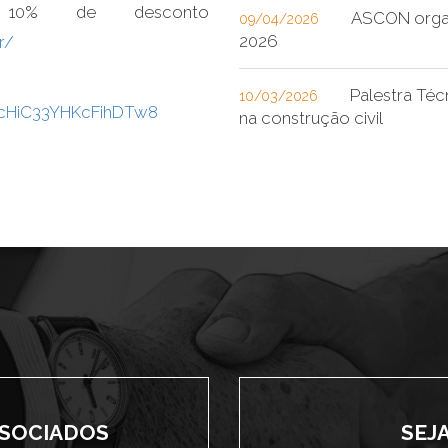
 10% de desconto
ASCON organ
09/04/2026
2026
r/
Palestra Téc
10/03/2026
e/cHiC33YHKcFihDTw8
na construção civil
SSOCIADOS
SEJ