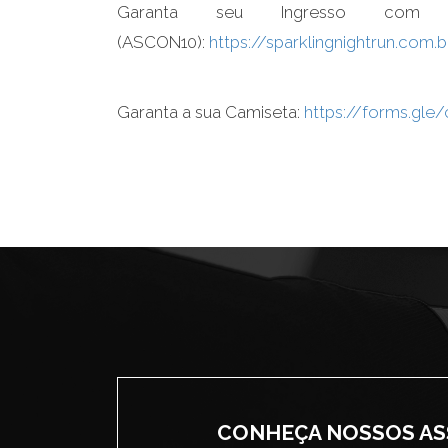
Garanta seu Ingresso com
(ASCON10):
https://sparklingnightrun.com.b
Garanta a sua Camiseta:
https://forms.gl
CONHEÇA NOSSOS A